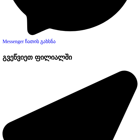
Messenger ჩათის გახსნა
გვეწვიეთ ფილიალში​