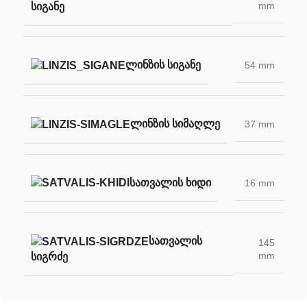
mm
ᲡᲘᲒᲐᲜᲔ
ᲚᲘᲜᲖᲘᲡ ᲡᲘᲒᲐᲜᲔ
54 mm
ᲚᲘᲜᲖᲘᲡ ᲡᲘᲛᲐᲦᲚᲔ
37 mm
ᲡᲐᲗᲕᲐᲚᲘᲡ ᲮᲘᲓᲘ
16 mm
ᲡᲐᲗᲕᲐᲚᲘᲡ
145
mm
ᲡᲘᲒᲠᲫᲔ