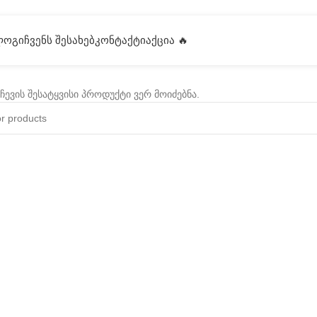
ᲚᲝᲒᲘ
ᲩᲕᲔᲜᲡ ᲨᲔᲡᲐᲮᲔᲑ
ᲙᲝᲜᲢᲐᲥᲢᲘ
ᲐᲥᲪᲘᲐ 🔥
ჩევის შესატყვისი პროდუქტი ვერ მოიძებნა.