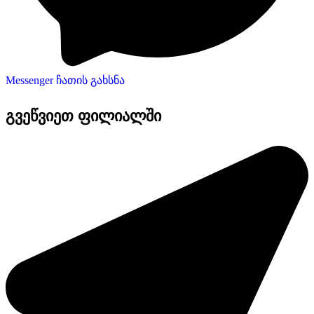
Messenger ჩათის გახსნა
გვეწვიეთ ფილიალში​