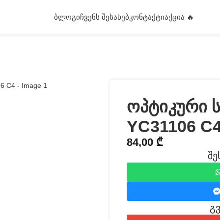
ᲑᲚᲝᲒᲘ
ᲩᲕᲔᲜᲡ ᲨᲔᲡᲐᲮᲔᲑ
ᲙᲝᲜᲢᲐᲥᲢᲘ
ᲐᲥᲪᲘᲐ 🔥
ოპტიკური 
YC31106 C
84,00
₾
შე
გ