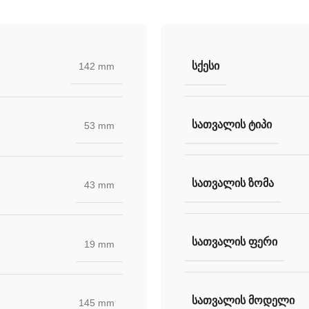
ᲡᲥᲔᲡᲘ
142 mm
ᲡᲐᲗᲕᲐᲚᲘᲡ ᲢᲘᲞᲘ
53 mm
ᲡᲐᲗᲕᲐᲚᲘᲡ ᲖᲝᲛᲐ
43 mm
ᲡᲐᲗᲕᲐᲚᲘᲡ ᲤᲔᲠᲘ
19 mm
ᲡᲐᲗᲕᲐᲚᲘᲡ ᲛᲝᲓᲔᲚᲘ
145 mm