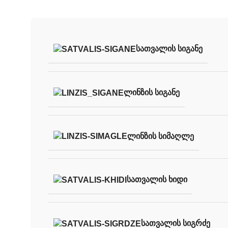
ᲡᲐᲗᲕᲐᲚᲘᲡ ᲡᲘᲒᲐᲜᲔ
ᲚᲘᲜᲖᲘᲡ ᲡᲘᲒᲐᲜᲔ
ᲚᲘᲜᲖᲘᲡ ᲡᲘᲛᲐᲦᲚᲔ
ᲡᲐᲗᲕᲐᲚᲘᲡ ᲮᲘᲓᲘ
ᲡᲐᲗᲕᲐᲚᲘᲡ ᲡᲘᲒᲠᲫᲔ