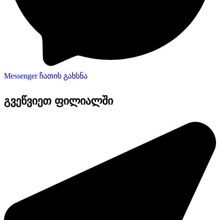
Messenger ჩათის გახსნა
გვეწვიეთ ფილიალში​