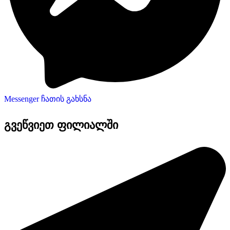
Messenger ჩათის გახსნა
გვეწვიეთ ფილიალში​