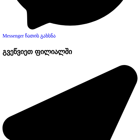
Messenger ჩათის გახსნა
გვეწვიეთ ფილიალში​