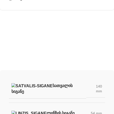
შექმენი შენი უნიკალური სათვალე
ჩვენი სათვალის ლინზების დახმარებით
ᲡᲐᲗᲕᲐᲚᲘᲡ
140
mm
ᲡᲘᲒᲐᲜᲔ
ᲚᲘᲜᲖᲘᲡ ᲡᲘᲒᲐᲜᲔ
54 mm