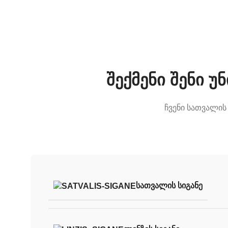
შექმენი შენი 
ჩვენი სათვალის
ᲡᲐᲗᲕᲐᲚᲘᲡ ᲡᲘᲒᲐᲜᲔ