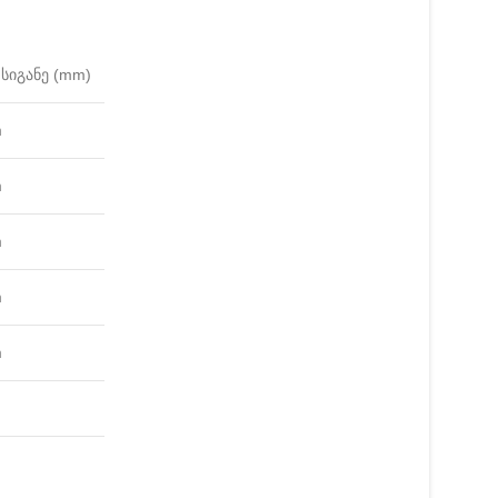
სიგანე (mm)
m
m
m
m
m