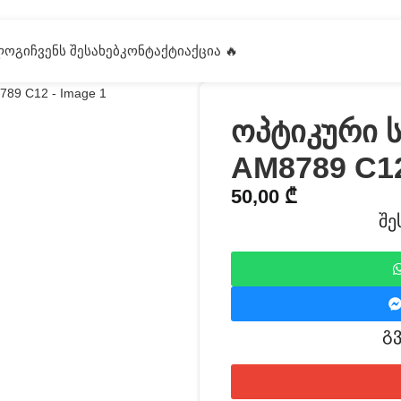
ᲚᲝᲒᲘ
ᲩᲕᲔᲜᲡ ᲨᲔᲡᲐᲮᲔᲑ
ᲙᲝᲜᲢᲐᲥᲢᲘ
ᲐᲥᲪᲘᲐ 🔥
ოპტიკური 
AM8789 C1
50,00
₾
შე
გ