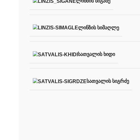
ᲚᲘᲜᲖᲘᲡ ᲡᲘᲒᲐᲜᲔ
ᲚᲘᲜᲖᲘᲡ ᲡᲘᲛᲐᲦᲚᲔ
ᲡᲐᲗᲕᲐᲚᲘᲡ ᲮᲘᲓᲘ
ᲡᲐᲗᲕᲐᲚᲘᲡ ᲡᲘᲒᲠᲫᲔ