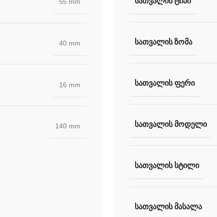
ᲡᲐᲗᲕᲐᲚᲘᲡ ᲢᲘᲞᲘ
55 mm
ᲡᲐᲗᲕᲐᲚᲘᲡ ᲖᲝᲛᲐ
40 mm
ᲡᲐᲗᲕᲐᲚᲘᲡ ᲤᲔᲠᲘ
16 mm
ᲡᲐᲗᲕᲐᲚᲘᲡ ᲛᲝᲓᲔᲚᲘ
140 mm
ᲡᲐᲗᲕᲐᲚᲘᲡ ᲡᲢᲘᲚᲘ
ᲡᲐᲗᲕᲐᲚᲘᲡ ᲛᲐᲡᲐᲚᲐ