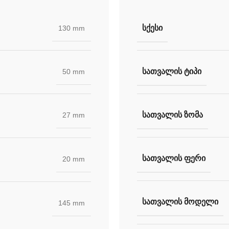
ᲡᲥᲔᲡᲘ
130 mm
ᲡᲐᲗᲕᲐᲚᲘᲡ ᲢᲘᲞᲘ
50 mm
ᲡᲐᲗᲕᲐᲚᲘᲡ ᲖᲝᲛᲐ
27 mm
ᲡᲐᲗᲕᲐᲚᲘᲡ ᲤᲔᲠᲘ
20 mm
ᲡᲐᲗᲕᲐᲚᲘᲡ ᲛᲝᲓᲔᲚᲘ
145 mm