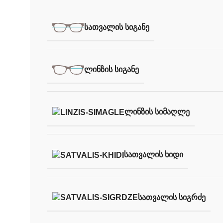
ᲡᲐᲗᲕᲐᲚᲘᲡ ᲡᲘᲒᲐᲜᲔ
ᲚᲘᲜᲖᲘᲡ ᲡᲘᲒᲐᲜᲔ
ᲚᲘᲜᲖᲘᲡ ᲡᲘᲛᲐᲦᲚᲔ
ᲡᲐᲗᲕᲐᲚᲘᲡ ᲮᲘᲓᲘ
ᲡᲐᲗᲕᲐᲚᲘᲡ ᲡᲘᲒᲠᲫᲔ