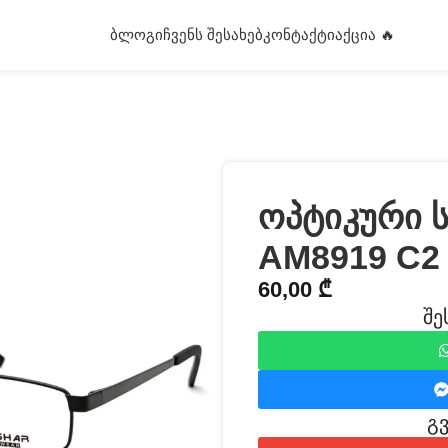
ᲑᲚᲝᲒᲘ
ᲩᲕᲔᲜᲡ ᲨᲔᲡᲐᲮᲔᲑ
ᲙᲝᲜᲢᲐᲥᲢᲘ
ᲐᲥᲪᲘᲐ 🔥
ოპტიკური 
AM8919 C2
60,00
₾
შე
გ