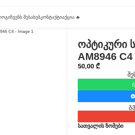
ᲚᲝᲒᲘ
ᲩᲕᲔᲜᲡ ᲨᲔᲡᲐᲮᲔᲑ
ᲙᲝᲜᲢᲐᲥᲢᲘ
ᲐᲥᲪᲘᲐ 🔥
ოპტიკური 
AM8946 C4
50,00
₾
შე
გ
სათვალის ზომები