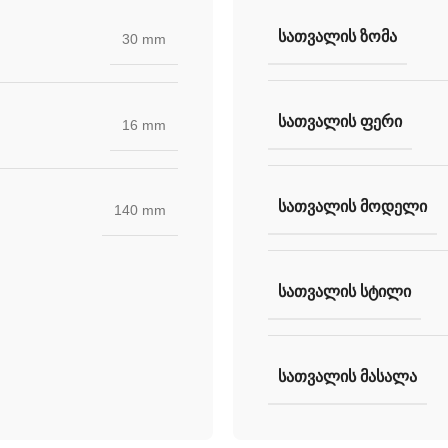
ᲡᲐᲗᲕᲐᲚᲘᲡ ᲖᲝᲛᲐ
30 mm
ᲡᲐᲗᲕᲐᲚᲘᲡ ᲤᲔᲠᲘ
16 mm
ᲡᲐᲗᲕᲐᲚᲘᲡ ᲛᲝᲓᲔᲚᲘ
140 mm
ᲡᲐᲗᲕᲐᲚᲘᲡ ᲡᲢᲘᲚᲘ
ᲡᲐᲗᲕᲐᲚᲘᲡ ᲛᲐᲡᲐᲚᲐ