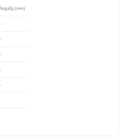
სიგანე (mm)
m
m
m
m
m