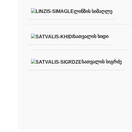
ᲚᲘᲜᲖᲘᲡ ᲡᲘᲛᲐᲦᲚᲔ
ᲡᲐᲗᲕᲐᲚᲘᲡ ᲮᲘᲓᲘ
ᲡᲐᲗᲕᲐᲚᲘᲡ ᲡᲘᲒᲠᲫᲔ