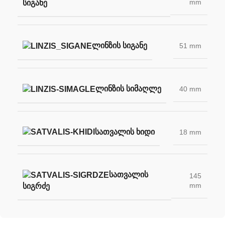
mm
ᲡᲘᲒᲐᲜᲔ
ᲚᲘᲜᲖᲘᲡ ᲡᲘᲒᲐᲜᲔ
51 mm
ᲚᲘᲜᲖᲘᲡ ᲡᲘᲛᲐᲦᲚᲔ
40 mm
ᲡᲐᲗᲕᲐᲚᲘᲡ ᲮᲘᲓᲘ
18 mm
ᲡᲐᲗᲕᲐᲚᲘᲡ
145
mm
ᲡᲘᲒᲠᲫᲔ