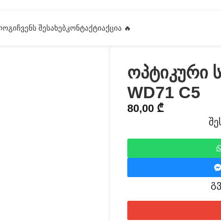
ᲚᲝᲒᲘ
ᲩᲕᲔᲜᲡ ᲨᲔᲡᲐᲮᲔᲑ
ᲙᲝᲜᲢᲐᲥᲢᲘ
ᲐᲥᲪᲘᲐ 🔥
ოპტიკური 
WD71 C5
80,00
₾
შე
გ