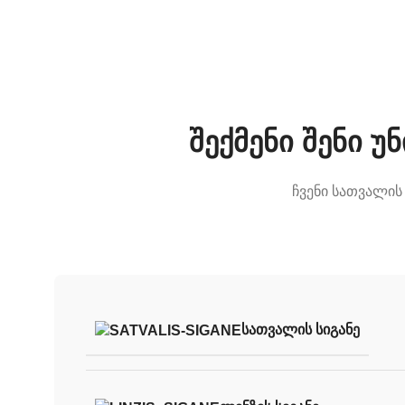
შექმენი შენი 
ჩვენი სათვალის
ᲡᲐᲗᲕᲐᲚᲘᲡ ᲡᲘᲒᲐᲜᲔ