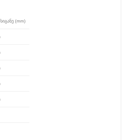
სიგანე (mm)
m
m
m
m
m