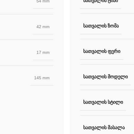
ᲡᲐᲗᲕᲐᲚᲘᲡ ᲢᲘᲞᲘ
54 mm
ᲡᲐᲗᲕᲐᲚᲘᲡ ᲖᲝᲛᲐ
42 mm
ᲡᲐᲗᲕᲐᲚᲘᲡ ᲤᲔᲠᲘ
17 mm
ᲡᲐᲗᲕᲐᲚᲘᲡ ᲛᲝᲓᲔᲚᲘ
145 mm
ᲡᲐᲗᲕᲐᲚᲘᲡ ᲡᲢᲘᲚᲘ
ᲡᲐᲗᲕᲐᲚᲘᲡ ᲛᲐᲡᲐᲚᲐ