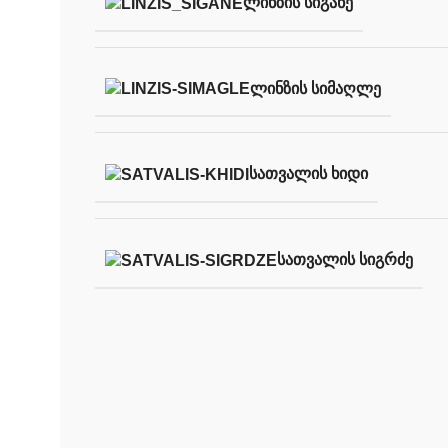
ᲚᲘᲜᲖᲘᲡ ᲡᲘᲒᲐᲜᲔ
ᲚᲘᲜᲖᲘᲡ ᲡᲘᲛᲐᲦᲚᲔ
ᲡᲐᲗᲕᲐᲚᲘᲡ ᲮᲘᲓᲘ
ᲡᲐᲗᲕᲐᲚᲘᲡ ᲡᲘᲒᲠᲫᲔ