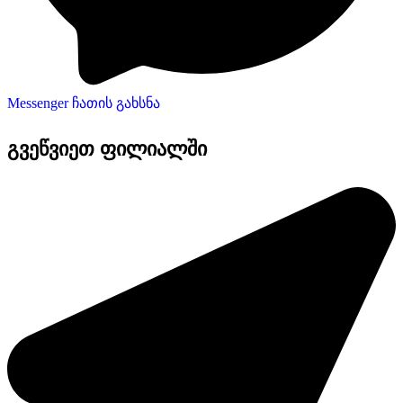
Messenger ჩათის გახსნა
გვეწვიეთ ფილიალში​