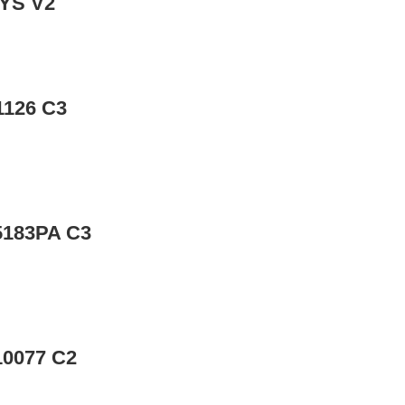
YS V2
126 C3
183PA C3
0077 C2