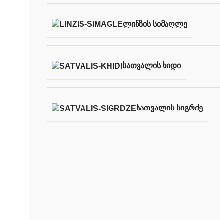
ᲚᲘᲜᲖᲘᲡ ᲡᲘᲛᲐᲦᲚᲔ
ᲡᲐᲗᲕᲐᲚᲘᲡ ᲮᲘᲓᲘ
ᲡᲐᲗᲕᲐᲚᲘᲡ ᲡᲘᲒᲠᲫᲔ