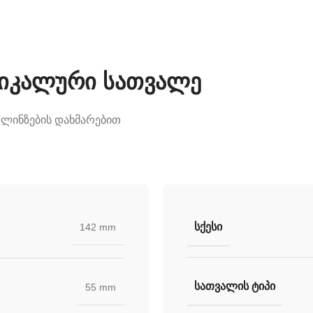
უნიკალური სათვალე
 ლინზების დახმარებით
ᲡᲥᲔᲡᲘ
142 mm
ᲡᲐᲗᲕᲐᲚᲘᲡ ᲢᲘᲞᲘ
55 mm