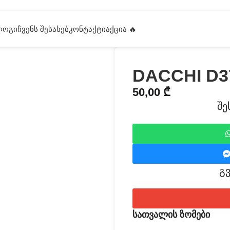
ᲚᲝᲒᲘ
ᲩᲕᲔᲜᲡ ᲨᲔᲡᲐᲮᲔᲑ
ᲙᲝᲜᲢᲐᲥᲢᲘ
ᲐᲥᲪᲘᲐ 🔥
DACCHI D3
50,00
₾
შე
გ
სათვალის ზომები