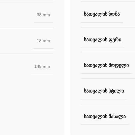
ᲡᲐᲗᲕᲐᲚᲘᲡ ᲖᲝᲛᲐ
38 mm
ᲡᲐᲗᲕᲐᲚᲘᲡ ᲤᲔᲠᲘ
18 mm
ᲡᲐᲗᲕᲐᲚᲘᲡ ᲛᲝᲓᲔᲚᲘ
145 mm
ᲡᲐᲗᲕᲐᲚᲘᲡ ᲡᲢᲘᲚᲘ
ᲡᲐᲗᲕᲐᲚᲘᲡ ᲛᲐᲡᲐᲚᲐ