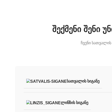
შექმენი შენი 
ჩვენი სათვალის
ᲡᲐᲗᲕᲐᲚᲘᲡ ᲡᲘᲒᲐᲜᲔ
ᲚᲘᲜᲖᲘᲡ ᲡᲘᲒᲐᲜᲔ