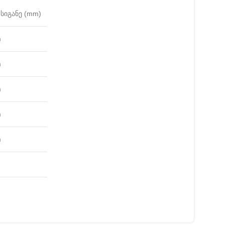
სიგანე (mm)
m
m
m
m
m