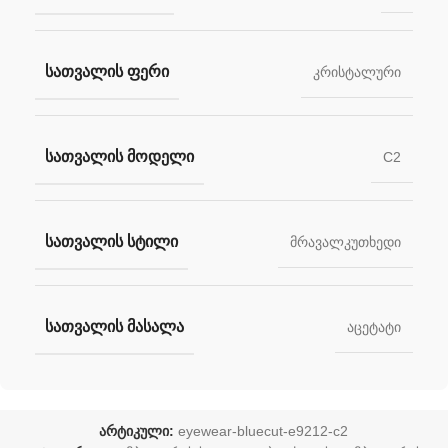
ᲡᲐᲗᲕᲐᲚᲘᲡ ᲤᲔᲠᲘ
კრისტალური
ᲡᲐᲗᲕᲐᲚᲘᲡ ᲛᲝᲓᲔᲚᲘ
C2
ᲡᲐᲗᲕᲐᲚᲘᲡ ᲡᲢᲘᲚᲘ
მრავალკუთხედი
ᲡᲐᲗᲕᲐᲚᲘᲡ ᲛᲐᲡᲐᲚᲐ
აცეტატი
არტიკული:
eyewear-bluecut-e9212-c2