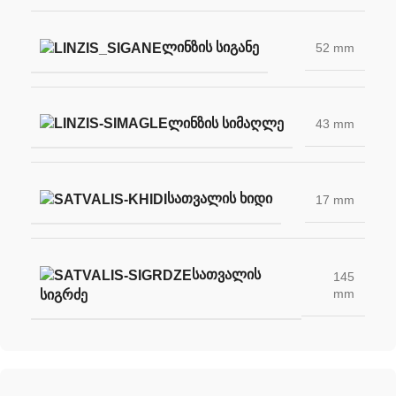
ᲚᲘᲜᲖᲘᲡ ᲡᲘᲒᲐᲜᲔ
52 mm
ᲚᲘᲜᲖᲘᲡ ᲡᲘᲛᲐᲦᲚᲔ
43 mm
ᲡᲐᲗᲕᲐᲚᲘᲡ ᲮᲘᲓᲘ
17 mm
ᲡᲐᲗᲕᲐᲚᲘᲡ
145
mm
ᲡᲘᲒᲠᲫᲔ