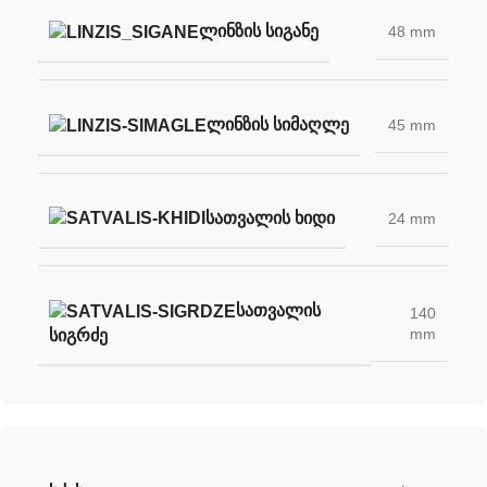
ᲚᲘᲜᲖᲘᲡ ᲡᲘᲒᲐᲜᲔ
48 mm
ᲚᲘᲜᲖᲘᲡ ᲡᲘᲛᲐᲦᲚᲔ
45 mm
ᲡᲐᲗᲕᲐᲚᲘᲡ ᲮᲘᲓᲘ
24 mm
ᲡᲐᲗᲕᲐᲚᲘᲡ
140
mm
ᲡᲘᲒᲠᲫᲔ