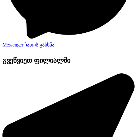
Messenger ჩათის გახსნა
გვეწვიეთ ფილიალში​