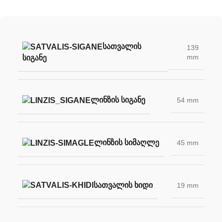
ᲡᲐᲗᲕᲐᲚᲘᲡ
139
mm
ᲡᲘᲒᲐᲜᲔ
ᲚᲘᲜᲖᲘᲡ ᲡᲘᲒᲐᲜᲔ
54 mm
ᲚᲘᲜᲖᲘᲡ ᲡᲘᲛᲐᲦᲚᲔ
45 mm
ᲡᲐᲗᲕᲐᲚᲘᲡ ᲮᲘᲓᲘ
19 mm