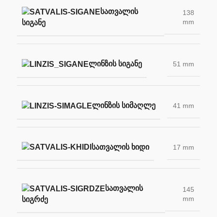
ᲡᲐᲗᲕᲐᲚᲘᲡ
138
mm
ᲡᲘᲒᲐᲜᲔ
ᲚᲘᲜᲖᲘᲡ ᲡᲘᲒᲐᲜᲔ
51 mm
ᲚᲘᲜᲖᲘᲡ ᲡᲘᲛᲐᲦᲚᲔ
41 mm
ᲡᲐᲗᲕᲐᲚᲘᲡ ᲮᲘᲓᲘ
17 mm
ᲡᲐᲗᲕᲐᲚᲘᲡ
145
mm
ᲡᲘᲒᲠᲫᲔ