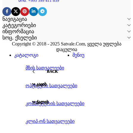
მობ: +995 599 411 859
ნავიგაცია
კატეგორიები
ინფორმაცია
სოც. ქსელები
Copyright © 2018 - 2025 Satvale.Com, ყველა უფლება
დაცულია
კატალოგი
მენიუ
მზის სათვალეები
BACK
BACK
BACK
↪ ᲙᲐᲪᲘᲡ
↪ ᲙᲐᲪᲘᲡ
↪ ᲙᲐᲪᲘᲡ
ოპტიკური სათვალეები
↪ ᲥᲐᲚᲘᲡ
↪ ᲥᲐᲚᲘᲡ
↪ ᲥᲐᲚᲘᲡ
კომპიუტერის სათვალეები
კლიპ-ონ სათვალეები