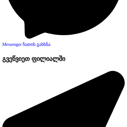
Messenger ჩათის გახსნა
გვეწვიეთ ფილიალში​