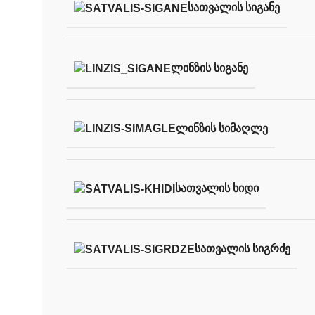
ᲡᲐᲗᲕᲐᲚᲘᲡ ᲡᲘᲒᲐᲜᲔ
ᲚᲘᲜᲖᲘᲡ ᲡᲘᲒᲐᲜᲔ
ᲚᲘᲜᲖᲘᲡ ᲡᲘᲛᲐᲦᲚᲔ
ᲡᲐᲗᲕᲐᲚᲘᲡ ᲮᲘᲓᲘ
ᲡᲐᲗᲕᲐᲚᲘᲡ ᲡᲘᲒᲠᲫᲔ