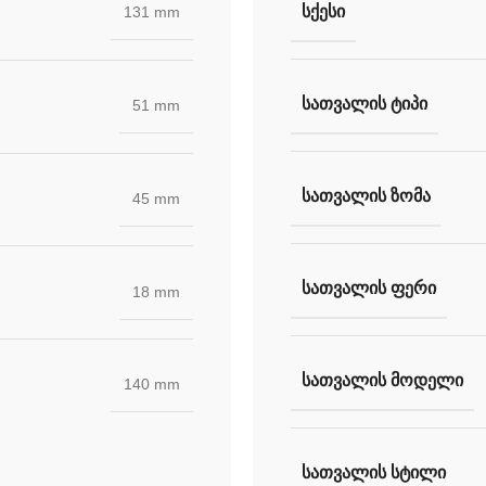
ᲡᲥᲔᲡᲘ
131 mm
ᲡᲐᲗᲕᲐᲚᲘᲡ ᲢᲘᲞᲘ
51 mm
ᲡᲐᲗᲕᲐᲚᲘᲡ ᲖᲝᲛᲐ
45 mm
ᲡᲐᲗᲕᲐᲚᲘᲡ ᲤᲔᲠᲘ
18 mm
ᲡᲐᲗᲕᲐᲚᲘᲡ ᲛᲝᲓᲔᲚᲘ
140 mm
ᲡᲐᲗᲕᲐᲚᲘᲡ ᲡᲢᲘᲚᲘ