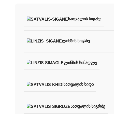
ᲡᲐᲗᲕᲐᲚᲘᲡ ᲡᲘᲒᲐᲜᲔ
ᲚᲘᲜᲖᲘᲡ ᲡᲘᲒᲐᲜᲔ
ᲚᲘᲜᲖᲘᲡ ᲡᲘᲛᲐᲦᲚᲔ
ᲡᲐᲗᲕᲐᲚᲘᲡ ᲮᲘᲓᲘ
ᲡᲐᲗᲕᲐᲚᲘᲡ ᲡᲘᲒᲠᲫᲔ