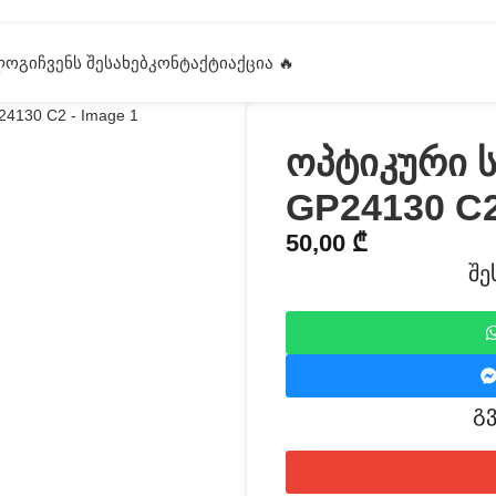
ᲚᲝᲒᲘ
ᲩᲕᲔᲜᲡ ᲨᲔᲡᲐᲮᲔᲑ
ᲙᲝᲜᲢᲐᲥᲢᲘ
ᲐᲥᲪᲘᲐ 🔥
ოპტიკური 
GP24130 C
50,00
₾
შე
გ