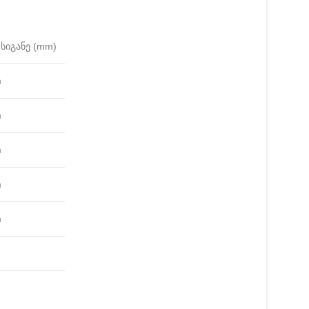
სიგანე (mm)
m
m
m
m
m