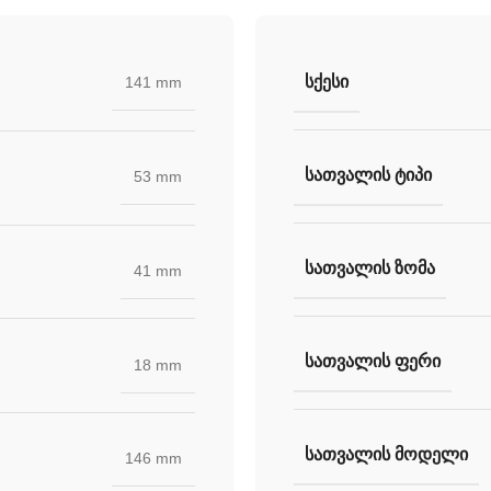
ᲡᲥᲔᲡᲘ
141 mm
ᲡᲐᲗᲕᲐᲚᲘᲡ ᲢᲘᲞᲘ
53 mm
ᲡᲐᲗᲕᲐᲚᲘᲡ ᲖᲝᲛᲐ
41 mm
ᲡᲐᲗᲕᲐᲚᲘᲡ ᲤᲔᲠᲘ
18 mm
ᲡᲐᲗᲕᲐᲚᲘᲡ ᲛᲝᲓᲔᲚᲘ
146 mm