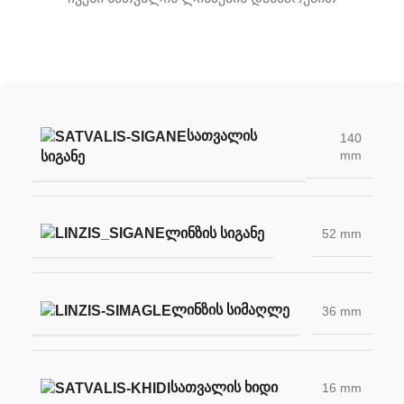
ᲡᲐᲗᲕᲐᲚᲘᲡ
140
mm
ᲡᲘᲒᲐᲜᲔ
ᲚᲘᲜᲖᲘᲡ ᲡᲘᲒᲐᲜᲔ
52 mm
ᲚᲘᲜᲖᲘᲡ ᲡᲘᲛᲐᲦᲚᲔ
36 mm
ᲡᲐᲗᲕᲐᲚᲘᲡ ᲮᲘᲓᲘ
16 mm