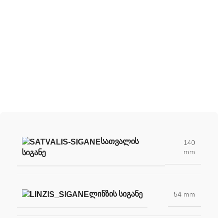
შექმენი შენი უნიკალური სათვალე
ჩვენი სათვალის ლინზების დახმარებით
ᲡᲐᲗᲕᲐᲚᲘᲡ
140
mm
ᲡᲘᲒᲐᲜᲔ
ᲚᲘᲜᲖᲘᲡ ᲡᲘᲒᲐᲜᲔ
54 mm