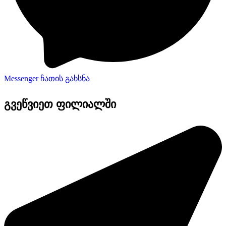
Messenger ჩათის გახსნა
გვეწვიეთ ფილიალში​