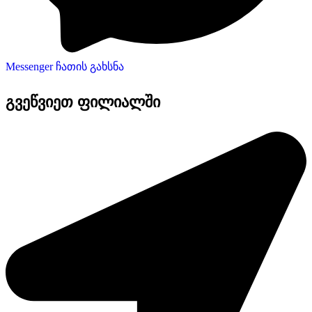
Messenger ჩათის გახსნა
გვეწვიეთ ფილიალში​