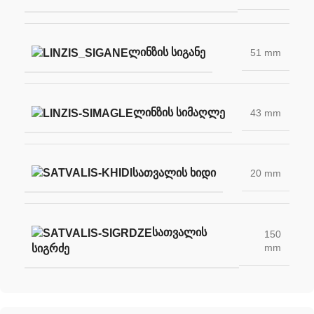
ᲚᲘᲜᲖᲘᲡ ᲡᲘᲒᲐᲜᲔ
51 mm
ᲚᲘᲜᲖᲘᲡ ᲡᲘᲛᲐᲦᲚᲔ
43 mm
ᲡᲐᲗᲕᲐᲚᲘᲡ ᲮᲘᲓᲘ
20 mm
ᲡᲐᲗᲕᲐᲚᲘᲡ
150
mm
ᲡᲘᲒᲠᲫᲔ