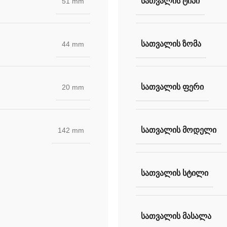
ᲡᲐᲗᲕᲐᲚᲘᲡ ᲢᲘᲞᲘ
51 mm
ᲡᲐᲗᲕᲐᲚᲘᲡ ᲖᲝᲛᲐ
44 mm
ᲡᲐᲗᲕᲐᲚᲘᲡ ᲤᲔᲠᲘ
20 mm
ᲡᲐᲗᲕᲐᲚᲘᲡ ᲛᲝᲓᲔᲚᲘ
142 mm
ᲡᲐᲗᲕᲐᲚᲘᲡ ᲡᲢᲘᲚᲘ
ᲡᲐᲗᲕᲐᲚᲘᲡ ᲛᲐᲡᲐᲚᲐ