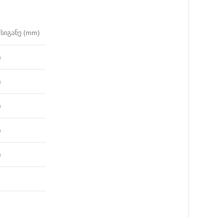
სიგანე (mm)
m
m
m
m
m