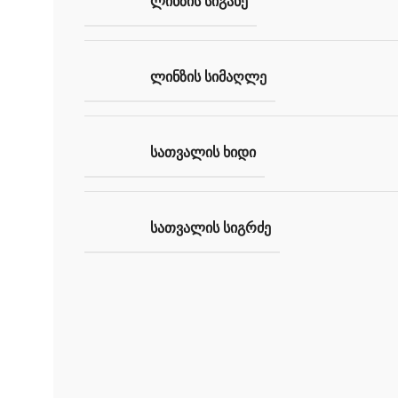
ᲚᲘᲜᲖᲘᲡ ᲡᲘᲒᲐᲜᲔ
ᲚᲘᲜᲖᲘᲡ ᲡᲘᲛᲐᲦᲚᲔ
ᲡᲐᲗᲕᲐᲚᲘᲡ ᲮᲘᲓᲘ
ᲡᲐᲗᲕᲐᲚᲘᲡ ᲡᲘᲒᲠᲫᲔ