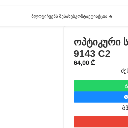
ᲑᲚᲝᲒᲘ
ᲩᲕᲔᲜᲡ ᲨᲔᲡᲐᲮᲔᲑ
ᲙᲝᲜᲢᲐᲥᲢᲘ
ᲐᲥᲪᲘᲐ 🔥
ოპტიკური 
9143 C2
64,00
₾
შე
გ