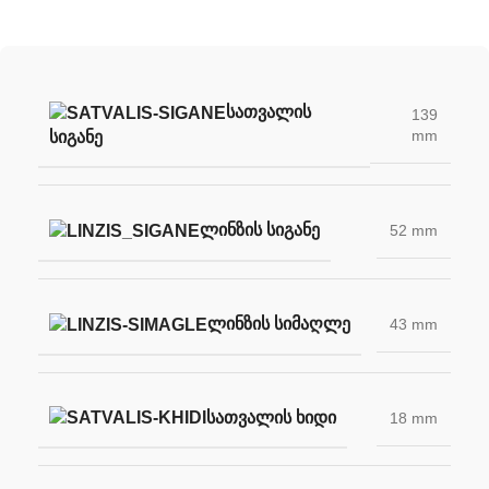
ᲡᲐᲗᲕᲐᲚᲘᲡ
139
mm
ᲡᲘᲒᲐᲜᲔ
ᲚᲘᲜᲖᲘᲡ ᲡᲘᲒᲐᲜᲔ
52 mm
ᲚᲘᲜᲖᲘᲡ ᲡᲘᲛᲐᲦᲚᲔ
43 mm
ᲡᲐᲗᲕᲐᲚᲘᲡ ᲮᲘᲓᲘ
18 mm