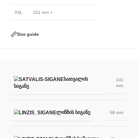
XXL
151 mm +
Size guide
ᲡᲐᲗᲕᲐᲚᲘᲡ
141
mm
ᲡᲘᲒᲐᲜᲔ
ᲚᲘᲜᲖᲘᲡ ᲡᲘᲒᲐᲜᲔ
58 mm